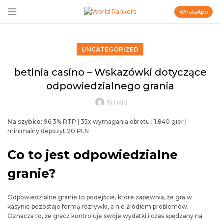
WhatsApp
UNCATEGORIZED
betinia casino
– Wskazówki dotyczące
odpowiedzialnego grania
Xmxid
Na szybko:
96.3% RTP | 35x wymagania obrotu | 1,840 gier |
minimalny depozyt 20 PLN
Co to jest odpowiedzialne
granie?
Odpowiedzialne granie to podejście, które zapewnia, że gra w
kasynie pozostaje formą rozrywki, a nie źródłem problemów.
Oznacza to, że gracz kontroluje swoje wydatki i czas spędzany na