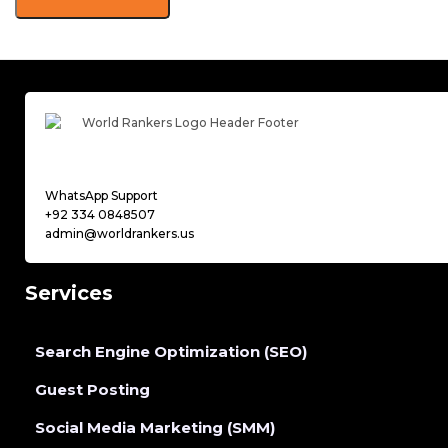
WhatsApp Support
+92 334 0848507
admin@worldrankers.us
Services
Search Engine Optimization (SEO)
Guest Posting
Social Media Marketing (SMM)