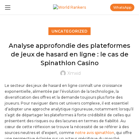
WhatsApp
UNCATEGORIZED
Analyse approfondie des plateformes
de jeux de hasard en ligne : le cas de
Spinathlon Casino
Xmxid
Le secteur des jeux de hasard en ligne connaît une croissance
exponentielle, alimentée par l’évolution de la technologie, la
diversification des offres et la demande toujours plus forte des
joueurs. Pour naviguer dans cet univers complexe, il est essentiel
d’adopter une approche analytique rigoureuse, notamment lorsqu’il
s’agit de départager les plateformes à forte crédibilité de celles qui
présentent des risques ou des lacunes en termes de fiabilité. Au
cœur de cette réflexion se trouve la nécessité de se référer à des
sources neutres et d’expert, comme
notre avis spinathlon
, qui offre
une perspective éclairée sur un acteur spécifique du marché,