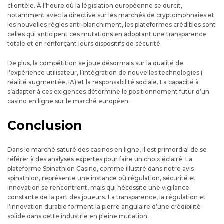
clientèle. À l’heure où la législation européenne se durcit,
notamment avec la directive sur les marchés de cryptomonnaies et
les nouvelles règles anti-blanchiment, les plateformes crédibles sont
celles qui anticipent ces mutations en adoptant une transparence
totale et en renforçant leurs dispositifs de sécurité.
De plus, la compétition se joue désormais sur la qualité de
l’expérience utilisateur, l’intégration de nouvelles technologies (
réalité augmentée, IA) et la responsabilité sociale. La capacité à
s’adapter à ces exigences détermine le positionnement futur d’un
casino en ligne sur le marché européen.
Conclusion
Dans le marché saturé des casinos en ligne, il est primordial de se
référer à des analyses expertes pour faire un choix éclairé. La
plateforme Spinathlon Casino, comme illustré dans notre avis
spinathlon, représente une instance où régulation, sécurité et
innovation se rencontrent, mais qui nécessite une vigilance
constante de la part des joueurs. La transparence, la régulation et
l’innovation durable forment la pierre angulaire d’une crédibilité
solide dans cette industrie en pleine mutation.