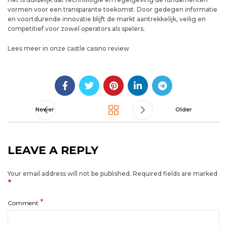
vormen voor een transparante toekomst. Door gedegen informatie
en voortdurende innovatie blijft de markt aantrekkelijk, veilig en
competitief voor zowel operators als spelers.
Lees meer in onze castle casino review
Newer
Older
LEAVE A REPLY
Your email address will not be published.
Required fields are marked
*
*
Comment