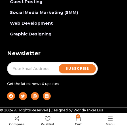
Guest Posting
Social Media Marketing (SMM)
Web Development
Graphic Designing
Newsletter
SUBSCRIBE
Get the latest news & updates
© 2024 All Rights Reserved | Designed by WorldRankers.us
0
Compare
Wishlist
Cart
Menu