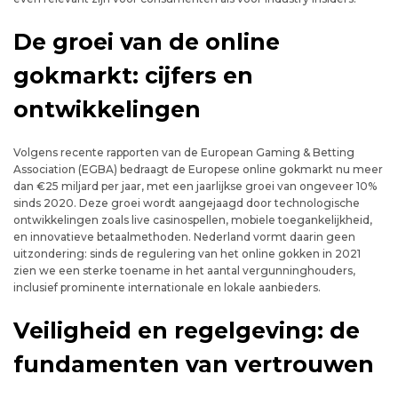
De groei van de online
gokmarkt: cijfers en
ontwikkelingen
Volgens recente rapporten van de European Gaming & Betting
Association (EGBA) bedraagt de Europese online gokmarkt nu meer
dan
€25 miljard
per jaar, met een jaarlijkse groei van ongeveer
10%
sinds 2020. Deze groei wordt aangejaagd door technologische
ontwikkelingen zoals live casinospellen, mobiele toegankelijkheid,
en innovatieve betaalmethoden. Nederland vormt daarin geen
uitzondering: sinds de regulering van het online gokken in 2021
zien we een sterke toename in het aantal vergunninghouders,
inclusief prominente internationale en lokale aanbieders.
Veiligheid en regelgeving: de
fundamenten van vertrouwen