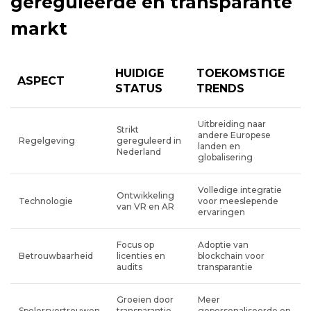
gereguleerde en transparante
markt
HUIDIGE
TOEKOMSTIGE
ASPECT
STATUS
TRENDS
Uitbreiding naar
Strikt
andere Europese
Regelgeving
gereguleerd in
landen en
Nederland
globalisering
Volledige integratie
Ontwikkeling
Technologie
voor meeslepende
van VR en AR
ervaringen
Focus op
Adoptie van
Betrouwbaarheid
licenties en
blockchain voor
audits
transparantie
Groeien door
Meer
Spelersvertrouwen
transparantie
gepersonaliseerde en