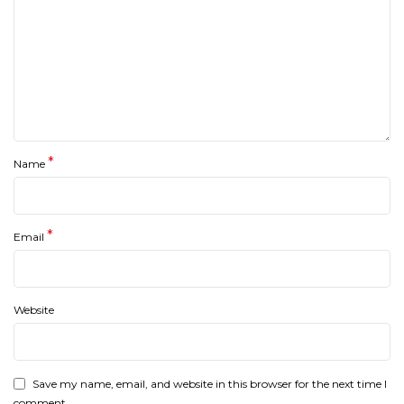
*
Name
*
Email
Website
Save my name, email, and website in this browser for the next time I
comment.