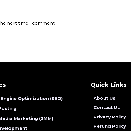
 the next time I comment.
es
Quick Links
About Us
 Engine Optimization (SEO)
Contact Us
Posting
Privacy Policy
 Media Marketing (SMM)
Refund Policy
evelopment