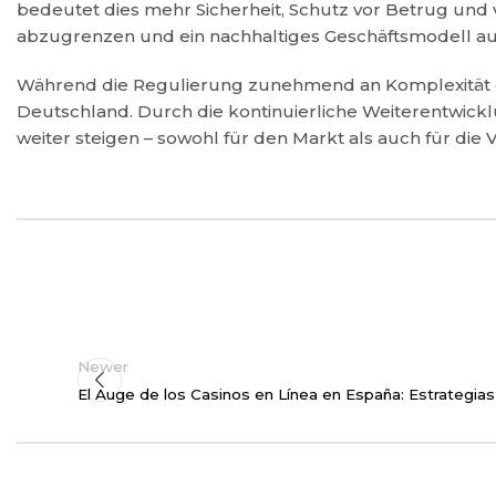
bedeutet dies mehr Sicherheit, Schutz vor Betrug und v
abzugrenzen und ein nachhaltiges Geschäftsmodell a
Während die Regulierung zunehmend an Komplexität gew
Deutschland. Durch die kontinuierliche Weiterentwi
weiter steigen – sowohl für den Markt als auch für die 
Newer
El Auge de los Casinos en Línea en España: Estrategia