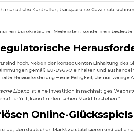
h monatliche Kontrollen, transparente Gewinnabrechnu
t nur ein bürokratischer Meilenstein, sondern ein bedeutend
regulatorische Herausfor
nz
sind hoch. Neben der konsequenten Einhaltung des Gl
stimmungen gemäß EU-DSGVO einhalten und aushandeln, w
fte Herausforderung – eine Fähigkeit, die nur wenige A
sche Lizenz
ist eine Investition in nachhaltiges Wachs
haft erfüllt, kann im deutschen Markt bestehen.“
eriösen Online-Glücksspiel
zu bei, den deutschen Markt zu stabilisieren und auf eine