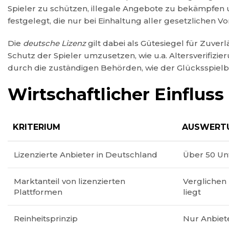
Spieler zu schützen, illegale Angebote zu bekämpfen 
festgelegt, die nur bei Einhaltung aller gesetzlichen 
Die
deutsche Lizenz
gilt dabei als Gütesiegel für Zuver
Schutz der Spieler umzusetzen, wie u.a. Altersverifiz
durch die zuständigen Behörden, wie der Glücksspie
Wirtschaftlicher Einflus
KRITERIUM
AUSWERT
Lizenzierte Anbieter in Deutschland
Über 50 Un
Marktanteil von lizenzierten
Verglichen 
Plattformen
liegt
Reinheitsprinzip
Nur Anbiet