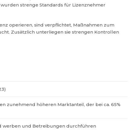
zu wurden strenge Standards für Lizenznehmer
Lizenz operieren, sind verpflichtet, Maßnahmen zum
cht. Zusätzlich unterliegen sie strengen Kontrollen
23)
inen zunehmend höheren Marktanteil, der bei ca. 65%
nd werben und Betreibungen durchführen