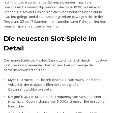
nicht nur das ansprechende Gameplay, sondern auch die
maximalen Gewinnmultiplikatoren, die bis zu 10.000x betragen
können. Bei Maxbet Casino sind die Mindesteinzahlungen auf 10
EUR festgelegt, und die Auszahlungszeiten bewegen sich in der
Regel um 23 bis 47 Stunden — ein annehmbarer Rahmen, der den
meisten Spielern entgegenkommt.
Die neuesten Slot-Spiele im
Detail
Die neuen Spiele bei Maxbet Casino zeichnen sich durch innovative
Features und spannende Themen aus. Hier sind einige der
bemerkenswertesten Titel:
Mystic Fortune
: Ein Slot mit einer RTP von 96,5% und hoher
Volatilität, der magische Elemente und große
Gewinnmöglichkeiten bietet.
Dragon’s Quest
: Mit einer Hit-Frequency von 40% und einer
maximalen Gewinnchance von 5.000x ist dieser Slot ein echter
Hingucker.