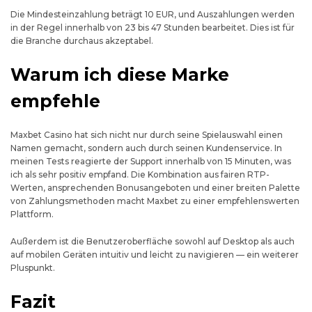
Die Mindesteinzahlung beträgt 10 EUR, und Auszahlungen werden
in der Regel innerhalb von 23 bis 47 Stunden bearbeitet. Dies ist für
die Branche durchaus akzeptabel.
Warum ich diese Marke
empfehle
Maxbet Casino hat sich nicht nur durch seine Spielauswahl einen
Namen gemacht, sondern auch durch seinen Kundenservice. In
meinen Tests reagierte der Support innerhalb von 15 Minuten, was
ich als sehr positiv empfand. Die Kombination aus fairen RTP-
Werten, ansprechenden Bonusangeboten und einer breiten Palette
von Zahlungsmethoden macht Maxbet zu einer empfehlenswerten
Plattform.
Außerdem ist die Benutzeroberfläche sowohl auf Desktop als auch
auf mobilen Geräten intuitiv und leicht zu navigieren — ein weiterer
Pluspunkt.
Fazit