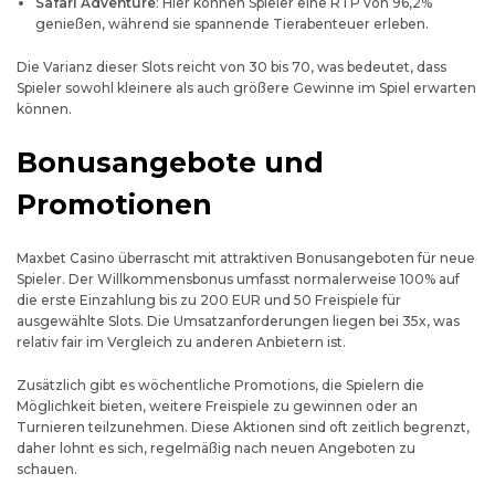
Safari Adventure
: Hier können Spieler eine RTP von 96,2%
genießen, während sie spannende Tierabenteuer erleben.
Die Varianz dieser Slots reicht von 30 bis 70, was bedeutet, dass
Spieler sowohl kleinere als auch größere Gewinne im Spiel erwarten
können.
Bonusangebote und
Promotionen
Maxbet Casino überrascht mit attraktiven Bonusangeboten für neue
Spieler. Der Willkommensbonus umfasst normalerweise 100% auf
die erste Einzahlung bis zu 200 EUR und 50 Freispiele für
ausgewählte Slots. Die Umsatzanforderungen liegen bei 35x, was
relativ fair im Vergleich zu anderen Anbietern ist.
Zusätzlich gibt es wöchentliche Promotions, die Spielern die
Möglichkeit bieten, weitere Freispiele zu gewinnen oder an
Turnieren teilzunehmen. Diese Aktionen sind oft zeitlich begrenzt,
daher lohnt es sich, regelmäßig nach neuen Angeboten zu
schauen.