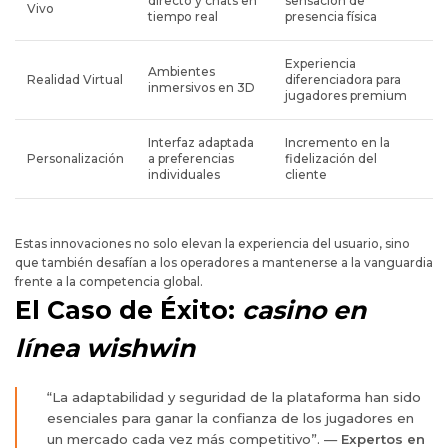
directo y chats en
sensación de
Vivo
tiempo real
presencia física
Experiencia
Ambientes
Realidad Virtual
diferenciadora para
inmersivos en 3D
jugadores premium
Interfaz adaptada
Incremento en la
Personalización
a preferencias
fidelización del
individuales
cliente
Estas innovaciones no solo elevan la experiencia del usuario, sino
que también desafían a los operadores a mantenerse a la vanguardia
frente a la competencia global.
El Caso de Éxito:
casino en
línea wishwin
“La adaptabilidad y seguridad de la plataforma han sido
esenciales para ganar la confianza de los jugadores en
un mercado cada vez más competitivo”. —
Expertos en