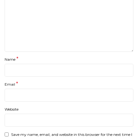
*
Name
*
Email
Website
Save my name, email, and website in this browser for the next time I