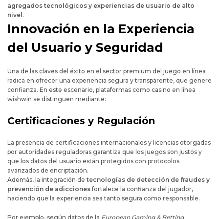
agregados tecnológicos y experiencias de usuario de alto
nivel
.
Innovación en la Experiencia
del Usuario y Seguridad
Una de las claves del éxito en el sector premium del juego en línea
radica en ofrecer una experiencia segura y transparente, que genere
confianza. En este escenario, plataformas como casino en línea
wishwin se distinguen mediante:
Certificaciones y Regulación
La presencia de certificaciones internacionales y licencias otorgadas
por autoridades reguladoras garantiza que los juegos son justos y
que los datos del usuario están protegidos con protocolos
avanzados de encriptación.
Además, la integración de
tecnologías de detección de fraudes y
prevención de adicciones
fortalece la confianza del jugador,
haciendo que la experiencia sea tanto segura como responsable.
Por ejemplo, según datos de la
European Gaming & Betting