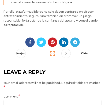
crucial como la innovación tecnológica.
Por ello, plataformas líderes no solo deben centrarse en ofrecer
entretenimiento seguro, sino también en promover un juego
responsable, fortaleciendo la confianza del usuario y consolidando
su reputación.
Newer
Older
LEAVE A REPLY
Your email address will not be published.
Required fields are marked
*
*
Comment