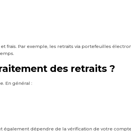
 frais. Par exemple, les retraits via portefeuilles électr
temps.
raitement des retraits ?
e. En général :
ut également dépendre de la vérification de votre compte,