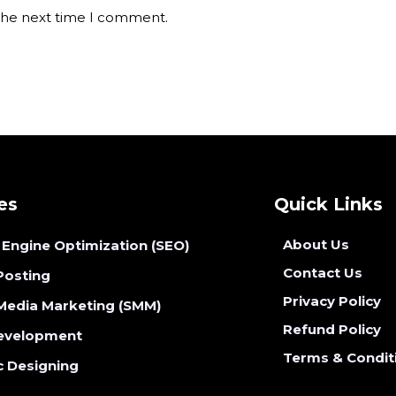
 the next time I comment.
es
Quick Links
About Us
 Engine Optimization (SEO)
Contact Us
Posting
Privacy Policy
 Media Marketing (SMM)
Refund Policy
evelopment
Terms & Condit
c Designing