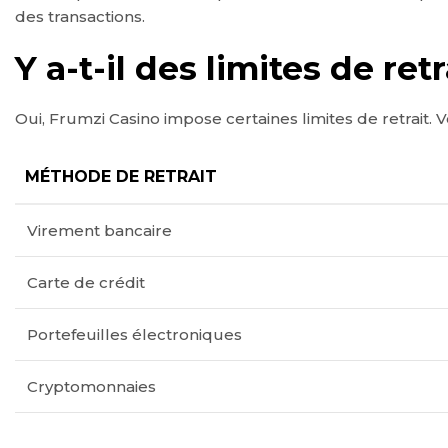
des transactions.
Y a-t-il des limites de retr
Oui, Frumzi Casino impose certaines limites de retrait. V
MÉTHODE DE RETRAIT
Virement bancaire
Carte de crédit
Portefeuilles électroniques
Cryptomonnaies