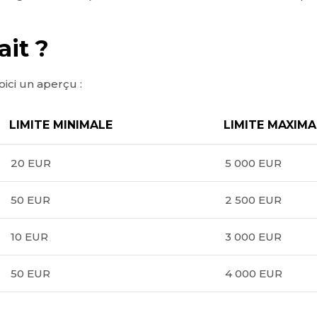
ait ?
oici un aperçu :
LIMITE MINIMALE
LIMITE MAXIM
20 EUR
5 000 EUR
50 EUR
2 500 EUR
10 EUR
3 000 EUR
50 EUR
4 000 EUR