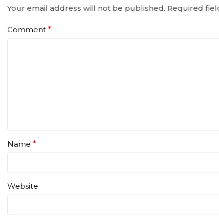
Your email address will not be published.
Required fie
Comment
*
Name
*
Website