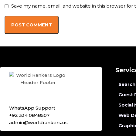
Save my name, email, and website in this browser for
Servic
Search
Guest 
Social
WhatsApp Support
+92 334 0848507
Web D
admin@worldrankers.us
Graphi