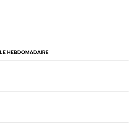
ALE HEBDOMADAIRE