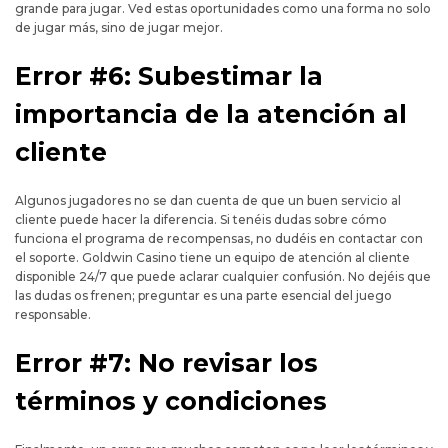
grande para jugar. Ved estas oportunidades como una forma no solo
de jugar más, sino de jugar mejor.
Error #6: Subestimar la
importancia de la atención al
cliente
Algunos jugadores no se dan cuenta de que un buen servicio al
cliente puede hacer la diferencia. Si tenéis dudas sobre cómo
funciona el programa de recompensas, no dudéis en contactar con
el soporte. Goldwin Casino tiene un equipo de atención al cliente
disponible 24/7 que puede aclarar cualquier confusión. No dejéis que
las dudas os frenen; preguntar es una parte esencial del juego
responsable.
Error #7: No revisar los
términos y condiciones