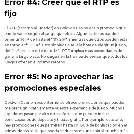
Error #4: Creer que el RTP es
fijo
El RTP (retorno al jugador) en Goldwin Casino es un promedio que
puede variar según el juego que elijáis. Algunos títulos pueden
tener un RTP de hasta el **97.2%**, mientras que otros pueden estar
en torno a **95.5%**. Esto significa que, a la hora de elegir un juego,
debéis fijaros en este dato. Más RTP implica más posibilidades de
ganar a largo plazo. No caigáis en la trampa de pensar que todos los
juegos ofrecen el mismo retorno.
Error #5: No aprovechar las
promociones especiales
Goldwin Casino frecuentemente ofrece promociones que pueden
mejorar significativamente vuestra experiencia de juego. Muchos
jugadores pasan por alto estas ofertas, que pueden incluir
bonificaciones de depósito y tiradas gratis. Por ejemplo, este año,
hay promociones que permiten hasta un 150% de bonificación en el
primer depósito, lo que podría traducirse en un bankroll mucho más