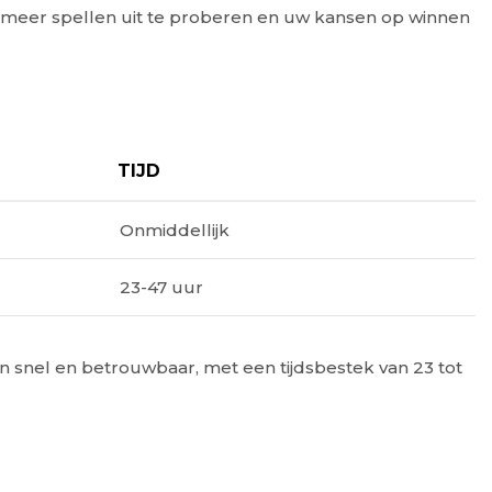
m meer spellen uit te proberen en uw kansen op winnen
TIJD
Onmiddellijk
23-47 uur
n snel en betrouwbaar, met een tijdsbestek van 23 tot