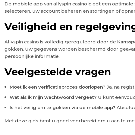
De mobiele app van allyspin casino biedt een optimale 
selecteren, uw account beheren en stortingen of opname
Veiligheid en regelgevin
Allyspin casino is volledig gereguleerd door de
Kansspe
gokken. Uw gegevens worden beschermd door geavancee
persoonlijke informatie.
Veelgestelde vragen
Moet ik een verificatieproces doorlopen?
Ja, na regist
Wat als ik mijn wachtwoord vergeet?
U kunt eenvoud
Is het veilig om te gokken via de mobile app?
Absoluut
Met deze gids bent u goed voorbereid om u aan te meld