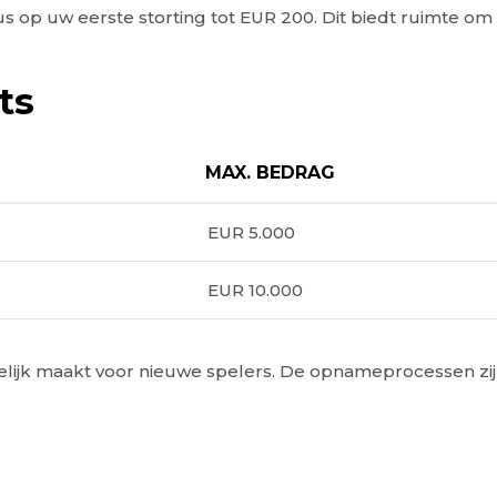
s op uw eerste storting tot EUR 200. Dit biedt ruimte o
ts
MAX. BEDRAG
EUR 5.000
EUR 10.000
kelijk maakt voor nieuwe spelers. De opnameprocessen zij