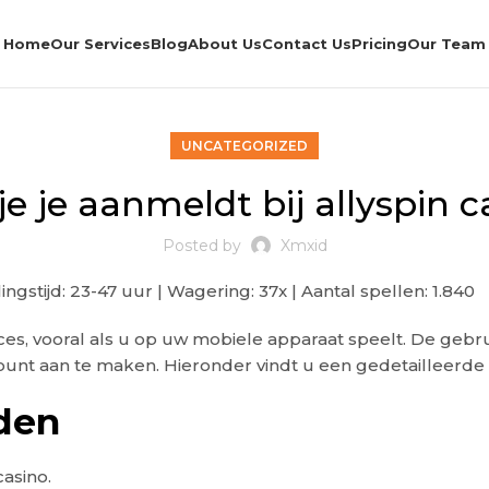
Home
Our Services
Blog
About Us
Contact Us
Pricing
Our Team
UNCATEGORIZED
je je aanmeldt bij allyspin c
Posted by
Xmxid
lingstijd: 23-47 uur | Wagering: 37x | Aantal spellen: 1.840
es, vooral als u op uw mobiele apparaat speelt. De gebru
ount aan te maken. Hieronder vindt u een gedetailleerde
den
asino.