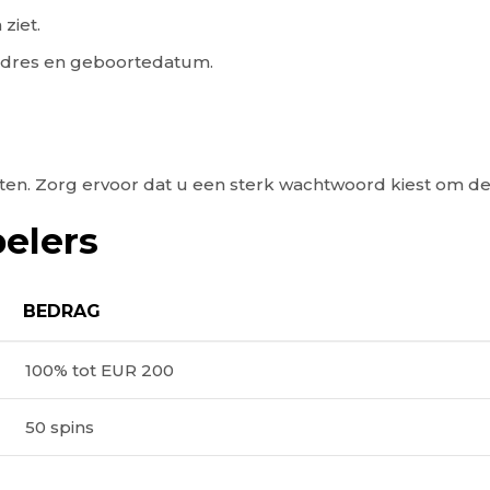
ziet.
ladres en geboortedatum.
ten. Zorg ervoor dat u een sterk wachtwoord kiest om de
elers
BEDRAG
100% tot EUR 200
50 spins