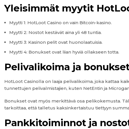
Yleisimmät myytit HotLo
Myytti 1: HotLoot Casino on vain Bitcoin-kasino.
Myytti 2: Nostot kestävät aina yli 48 tuntia.
Myytti 3: Kasinon pelit ovat huonolaatuisia.
Myytti 4: Bonukset ovat liian hyviä ollakseen totta.
Pelivalikoima ja bonukse
HotLoot Casinolla on laaja pelivalikoima, joka kattaa kai
tunnettujen pelivalmistajien, kuten NetEntin ja Microgam
Bonukset ovat myös merkittävä osa pelikokemusta. Tällä
tarkoittaa, että talletus kaksinkertaistuu tiettyyn summ
Pankkitoiminnot ja nosto