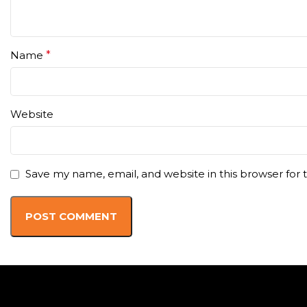
Name
*
Website
Save my name, email, and website in this browser for