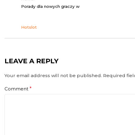
Porady dla nowych graczy w
Hotslot
LEAVE A REPLY
Your email address will not be published.
Required fie
Comment
*