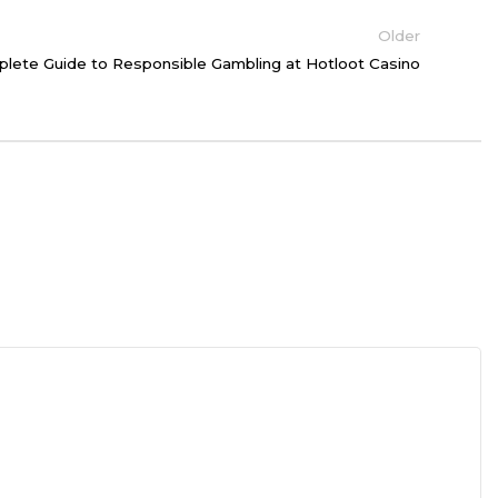
Older
lete Guide to Responsible Gambling at Hotloot Casino