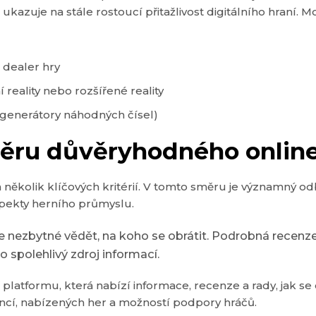
ukazuje na stále rostoucí přitažlivost digitálního hraní. M
 dealer hry
í reality nebo rozšířené reality
 (generátory náhodných čísel)
běru důvěryhodného onlin
a několik klíčových kritérií. V tomto směru je významný o
aspekty herního průmyslu.
í je nezbytné vědět, na koho se obrátit. Podrobná rece
 spolehlivý zdroj informací.
latformu, která nabízí informace, recenze a rady, jak se
ncí, nabízených her a možností podpory hráčů.