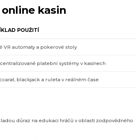
 online kasin
ÍKLAD POUŽITÍ
vé VR automaty a pokerové stoly
centralizované platební systémy v kasinech
ccarat, blackjack a ruleta v reálném čase
e kladou důraz na edukaci hráčů v oblasti zodpovědného