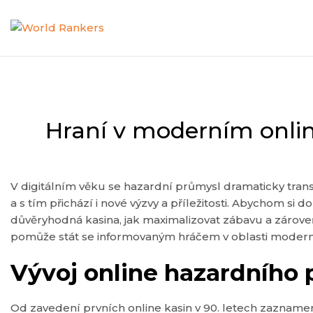
Hraní v moderním online
V digitálním věku se hazardní průmysl dramaticky trans
a s tím přichází i nové výzvy a příležitosti. Abychom si 
důvěryhodná kasina, jak maximalizovat zábavu a zároveň
pomůže stát se informovaným hráčem v oblasti moderní
Vývoj online hazardního
Od zavedení prvních online kasin v 90. letech zaznamen