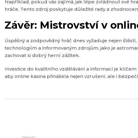
Například, pokud vás zajímá, jak lépe zvládnout své hra
hráče. Tento zdroj poskytuje důležité rady a zhodnocen
Závěr: Mistrovství v onli
Úspěšný a zodpovědný hráč dnes vyžaduje nejen štěstí, 
technologiím a informovaným zdrojům, jako je astromani
zachovat si dobrý herní zážitek.
Investice do kvalitního vzdělávání a informací je klíče
aby online kasina přinášela nejen vzrušení, ale i bezpeč
Newer