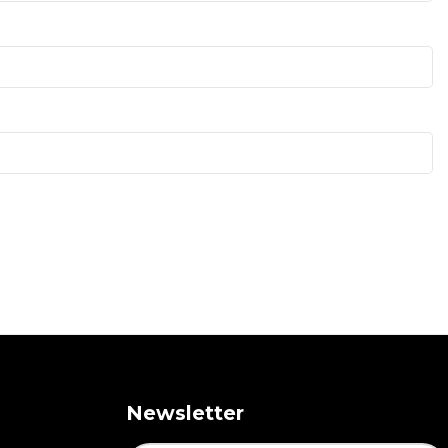
Newsletter