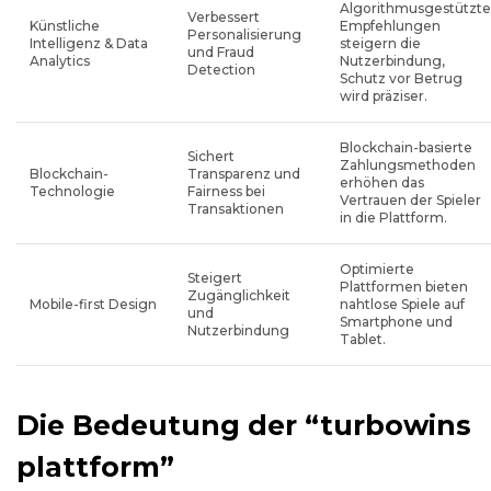
Algorithmusgestützte
Verbessert
Künstliche
Empfehlungen
Personalisierung
Intelligenz & Data
steigern die
und Fraud
Analytics
Nutzerbindung,
Detection
Schutz vor Betrug
wird präziser.
Blockchain-basierte
Sichert
Zahlungsmethoden
Blockchain-
Transparenz und
erhöhen das
Technologie
Fairness bei
Vertrauen der Spieler
Transaktionen
in die Plattform.
Optimierte
Steigert
Plattformen bieten
Zugänglichkeit
Mobile-first Design
nahtlose Spiele auf
und
Smartphone und
Nutzerbindung
Tablet.
Die Bedeutung der “turbowins
plattform”