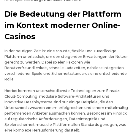
Die Bedeutung der Plattform
im Kontext moderner Online-
Casinos
In der heutigen Zeit ist eine robuste, flexible und zuverlässige
Plattform unerlässlich, um den steigenden Erwartungen der Nutzer
gerecht zu werden. Dabei spielen Faktoren wie
Benutzerfreundlichkeit, schnelle Ladezeiten, nahtlose Integration
verschiedener Spiele und Sicherheitsstandards eine entscheidende
Rolle.
Hierbei kommen unterschiedlichste Technologien zum Einsatz:
Cloud-Computing, modulare Software-Architekturen und
innovative Bezahlsysteme sind nur einige Beispiele, die den
Unterschied zwischen einem erfolgreichen und einem mittelmäßig
performenden Anbieter ausmachen können. Besonders im Hinblick
auf regulatorische Anforderungen, Datenintegrität und
Spielersicherheit muss die Plattform allen Standards genügen, was
eine komplexe Herausforderung darstellt.