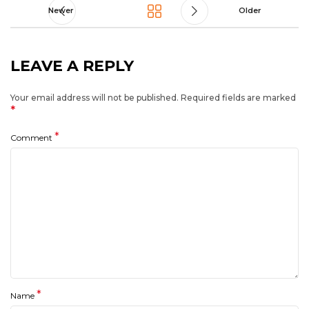
Newer
Older
LEAVE A REPLY
Your email address will not be published.
Required fields are marked
*
*
Comment
*
Name