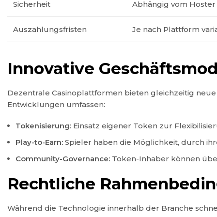
Sicherheit
Abhängig vom Hoster
Auszahlungsfristen
Je nach Plattform vari
Innovative Geschäftsmode
Dezentrale Casinoplattformen bieten gleichzeitig neu
Entwicklungen umfassen:
Tokenisierung:
Einsatz eigener Token zur Flexibilis
Play-to-Earn:
Spieler haben die Möglichkeit, durch ih
Community-Governance:
Token-Inhaber können über 
Rechtliche Rahmenbedi
Während die Technologie innerhalb der Branche schnell v