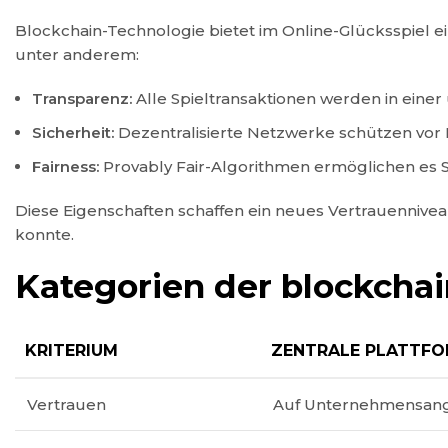
Blockchain-Technologie bietet im Online-Glücksspiel ei
unter anderem:
Transparenz:
Alle Spieltransaktionen werden in eine
Sicherheit:
Dezentralisierte Netzwerke schützen vor
Fairness:
Provably Fair-Algorithmen ermöglichen es Sp
Diese Eigenschaften schaffen ein neues Vertrauennive
konnte.
Kategorien der blockchai
KRITERIUM
ZENTRALE PLATTF
Vertrauen
Auf Unternehmensan