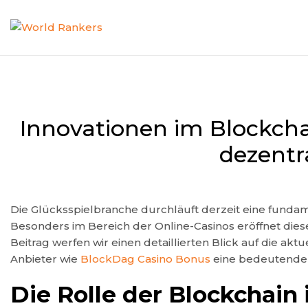
Innovationen im Blockchai
dezentr
Die Glücksspielbranche durchläuft derzeit eine fundam
Besonders im Bereich der Online-Casinos eröffnet diese
Beitrag werfen wir einen detaillierten Blick auf die
Anbieter wie
BlockDag Casino Bonus
eine bedeutende R
Die Rolle der Blockchain 