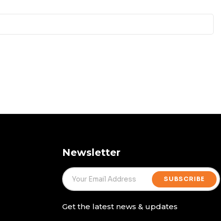
Newsletter
SUBSCRIBE
Get the latest news & updates