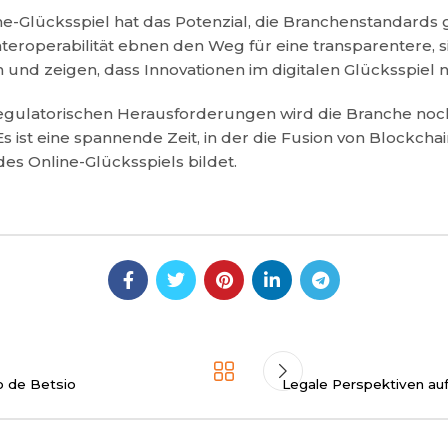
ne-Glücksspiel hat das Potenzial, die Branchenstandards
eroperabilität ebnen den Weg für eine transparentere, s
und zeigen, dass Innovationen im digitalen Glücksspiel ni
gulatorischen Herausforderungen wird die Branche noch
 ist eine spannende Zeit, in der die Fusion von Blockcha
es Online-Glücksspiels bildet.
o de Betsio
Legale Perspektiven auf 