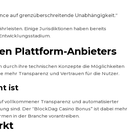
hance auf grenzüberschreitende Unabhängigkeit.“
rleisten. Einige Jurisdiktionen haben bereits
 Entwicklungsstadium.
en Plattform-Anbieters
n durch ihre technischen Konzepte die Möglichkeiten
sie mehr Transparenz und Vertrauen für die Nutzer.
t ist
auf vollkommener Transparenz und automatisierter
ung sind. Der “BlockDag Casino Bonus” ist dabei mehr
ormen in der Branche vorantreiben.
rkt