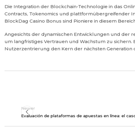
Die Integration der Blockchain-Technologie in das Onli
Contracts, Tokenomics und plattformübergreifender Int
BlockDag Casino Bonus sind Pioniere in diesem Bereich 
Angesichts der dynamischen Entwicklungen und der re
um langfristiges Vertrauen und Wachstum zu sichern. Es
Nutzerzentrierung den Kern der nächsten Generation d
Newer
Evaluación de plataformas de apuestas en línea: el cas