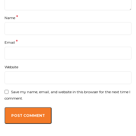
*
Name
*
Email
Website
Save my name, email, and website in this browser for the next time I
comment.