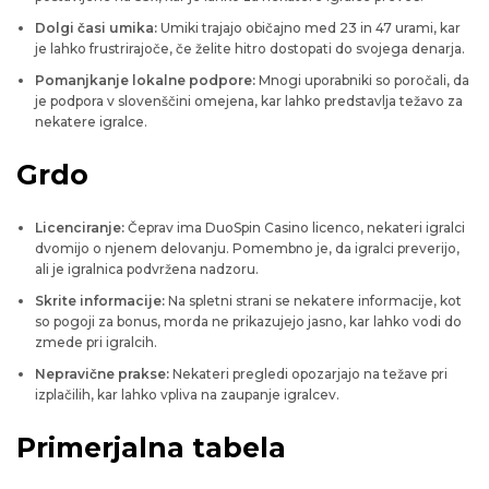
Dolgi časi umika:
Umiki trajajo običajno med 23 in 47 urami, kar
je lahko frustrirajoče, če želite hitro dostopati do svojega denarja.
Pomanjkanje lokalne podpore:
Mnogi uporabniki so poročali, da
je podpora v slovenščini omejena, kar lahko predstavlja težavo za
nekatere igralce.
Grdo
Licenciranje:
Čeprav ima DuoSpin Casino licenco, nekateri igralci
dvomijo o njenem delovanju. Pomembno je, da igralci preverijo,
ali je igralnica podvržena nadzoru.
Skrite informacije:
Na spletni strani se nekatere informacije, kot
so pogoji za bonus, morda ne prikazujejo jasno, kar lahko vodi do
zmede pri igralcih.
Nepravične prakse:
Nekateri pregledi opozarjajo na težave pri
izplačilih, kar lahko vpliva na zaupanje igralcev.
Primerjalna tabela