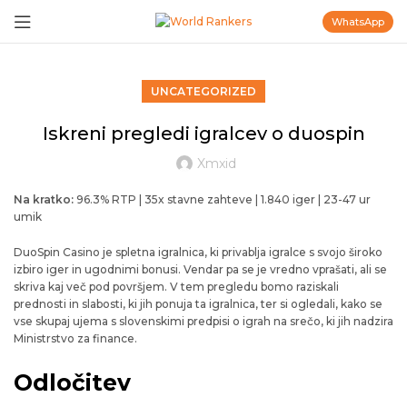
WhatsApp
UNCATEGORIZED
Iskreni pregledi igralcev o
duospin
Xmxid
Na kratko:
96.3% RTP | 35x stavne zahteve | 1.840 iger | 23-47 ur
umik
DuoSpin Casino je spletna igralnica, ki privablja igralce s svojo široko
izbiro iger in ugodnimi bonusi. Vendar pa se je vredno vprašati, ali se
skriva kaj več pod površjem. V tem pregledu bomo raziskali
prednosti in slabosti, ki jih ponuja ta igralnica, ter si ogledali, kako se
vse skupaj ujema s slovenskimi predpisi o igrah na srečo, ki jih nadzira
Ministrstvo za finance.
Odločitev