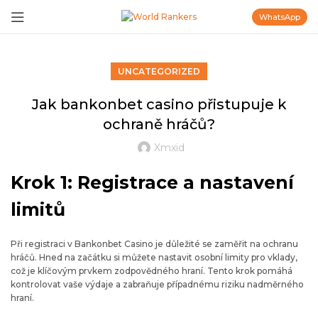
WhatsApp
UNCATEGORIZED
Jak bankonbet casino přistupuje k
ochraně hráčů?
Xmxid
Krok 1: Registrace a nastavení
limitů
Při registraci v Bankonbet Casino je důležité se zaměřit na ochranu
hráčů. Hned na začátku si můžete nastavit osobní limity pro vklady,
což je klíčovým prvkem zodpovědného hraní. Tento krok pomáhá
kontrolovat vaše výdaje a zabraňuje případnému riziku nadměrného
hraní.