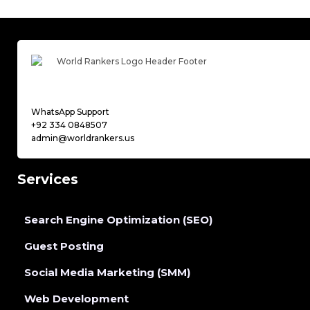
WhatsApp Support
+92 334 0848507
admin@worldrankers.us
Services
Search Engine Optimization (SEO)
Guest Posting
Social Media Marketing (SMM)
Web Development