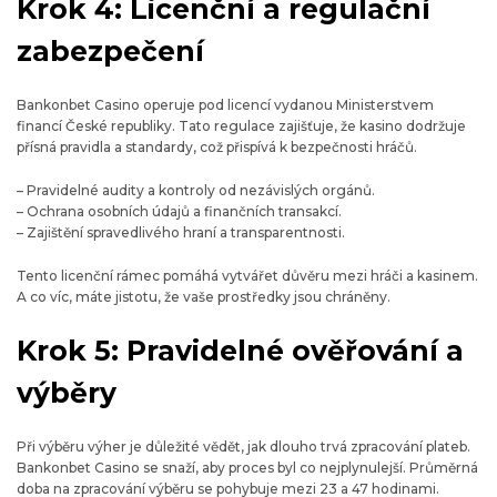
Krok 4: Licenční a regulační
zabezpečení
Bankonbet Casino operuje pod licencí vydanou Ministerstvem
financí České republiky. Tato regulace zajišťuje, že kasino dodržuje
přísná pravidla a standardy, což přispívá k bezpečnosti hráčů.
– Pravidelné audity a kontroly od nezávislých orgánů.
– Ochrana osobních údajů a finančních transakcí.
– Zajištění spravedlivého hraní a transparentnosti.
Tento licenční rámec pomáhá vytvářet důvěru mezi hráči a kasinem.
A co víc, máte jistotu, že vaše prostředky jsou chráněny.
Krok 5: Pravidelné ověřování a
výběry
Při výběru výher je důležité vědět, jak dlouho trvá zpracování plateb.
Bankonbet Casino se snaží, aby proces byl co nejplynulejší. Průměrná
doba na zpracování výběru se pohybuje mezi 23 a 47 hodinami.