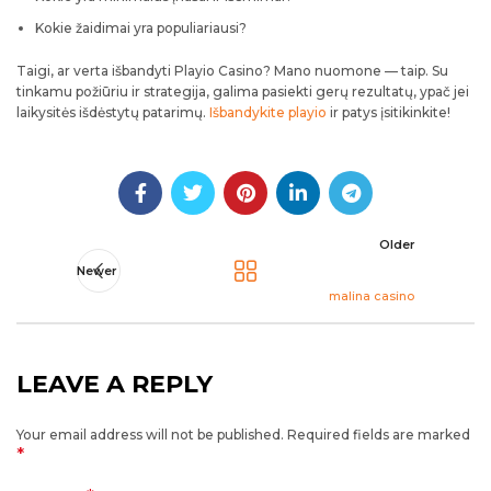
Kokie žaidimai yra populiariausi?
Taigi, ar verta išbandyti Playio Casino? Mano nuomone — taip. Su
tinkamu požiūriu ir strategija, galima pasiekti gerų rezultatų, ypač jei
laikysitės išdėstytų patarimų.
Išbandykite playio
ir patys įsitikinkite!
Older
Newer
malina casino
LEAVE A REPLY
Your email address will not be published.
Required fields are marked
*