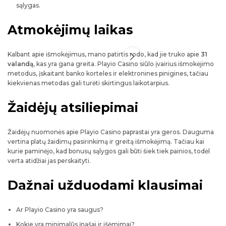
sąlygas.
Atmokėjimų laikas
Kalbant apie išmokėjimus, mano patirtis rodo, kad jie truko apie
31
valandą
, kas yra gana greita. Playio Casino siūlo įvairius išmokėjimo
metodus, įskaitant banko korteles ir elektronines pinigines, tačiau
kiekvienas metodas gali turėti skirtingus laikotarpius.
Žaidėjų atsiliepimai
Žaidėjų nuomonės apie Playio Casino paprastai yra geros. Dauguma
vertina platų žaidimų pasirinkimą ir greitą išmokėjimą. Tačiau kai
kurie paminėjo, kad bonusų sąlygos gali būti šiek tiek painios, todėl
verta atidžiai jas perskaityti.
Dažnai užduodami klausimai
Ar Playio Casino yra saugus?
Kokie yra minimalūs įnašai ir išėmimai?