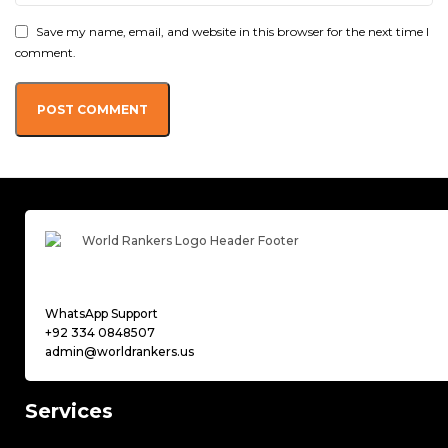
Save my name, email, and website in this browser for the next time I
comment.
WhatsApp Support
+92 334 0848507
admin@worldrankers.us
Services