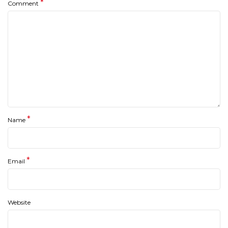
*
Comment
*
Name
*
Email
Website