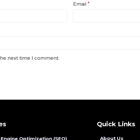
Email
*
 the next time I comment.
es
Quick Links
About Us
 Engine Optimization (SEO)