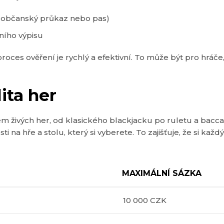
ř. občanský průkaz nebo pas)
ního výpisu
oces ověření je rychlý a efektivní. To může být pro hráče
ita her
ivých her, od klasického blackjacku po ruletu a baccarat
sti na hře a stolu, který si vyberete. To zajišťuje, že si k
MAXIMÁLNÍ SÁZKA
10 000 CZK