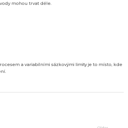
vody mohou trvat déle.
rocesem a variabilními sázkovými limity je to místo, kde
ní.
Older