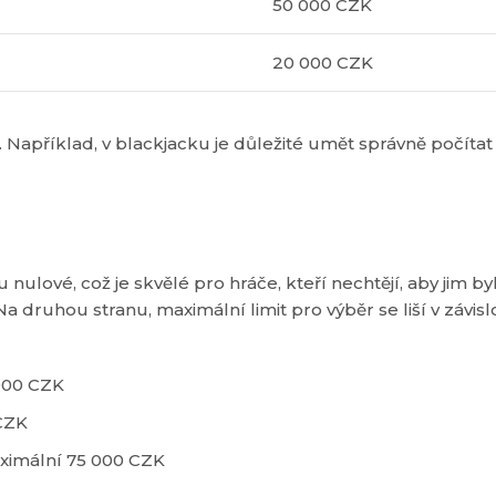
50 000 CZK
20 000 CZK
. Například, v blackjacku je důležité umět správně počítat
ulové, což je skvělé pro hráče, kteří nechtějí, aby jim by
Na druhou stranu, maximální limit pro výběr se liší v závisl
000 CZK
CZK
ximální 75 000 CZK