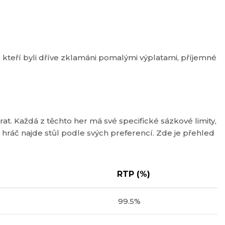
, kteří byli dříve zklamáni pomalými výplatami, příjemné
. Každá z těchto her má své specifické sázkové limity,
aždý hráč najde stůl podle svých preferencí. Zde je přehled
RTP (%)
99.5%