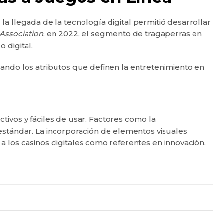
la llegada de la tecnología digital permitió desarrollar
Association
, en 2022, el segmento de tragaperras en
 digital.
rmando los atributos que definen la entretenimiento en
ivos y fáciles de usar. Factores como la
 estándar. La incorporación de elementos visuales
 los casinos digitales como referentes en innovación.