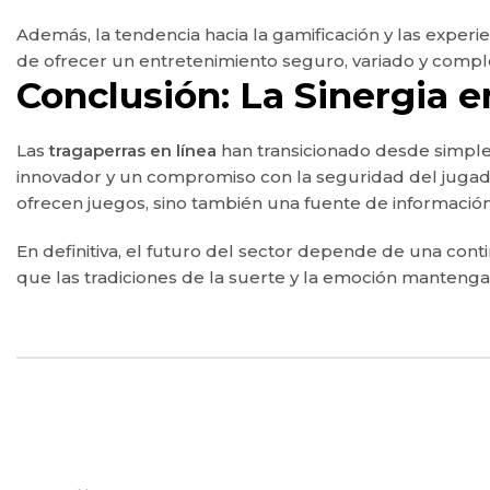
Además, la tendencia hacia la gamificación y las experi
de ofrecer un entretenimiento seguro, variado y compl
Conclusión: La Sinergia e
Las
tragaperras en línea
han transicionado desde simple
innovador y un compromiso con la seguridad del jugado
ofrecen juegos, sino también una fuente de información
En definitiva, el futuro del sector depende de una cont
que las tradiciones de la suerte y la emoción mantenga