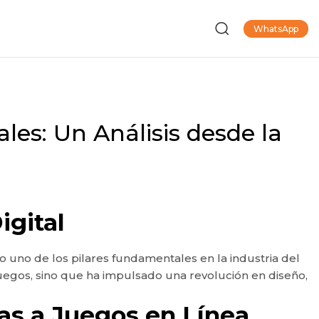
WhatsApp
les: Un Análisis desde la
igital
o uno de los pilares fundamentales en la industria del
juegos, sino que ha impulsado una revolución en diseño,
as a Juegos en Línea