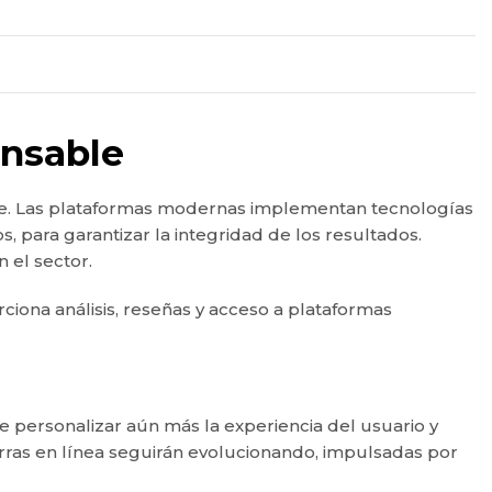
onsable
nte. Las plataformas modernas implementan tecnologías
, para garantizar la integridad de los resultados.
 el sector.
ciona análisis, reseñas y acceso a plataformas
te personalizar aún más la experiencia del usuario y
erras en línea seguirán evolucionando, impulsadas por