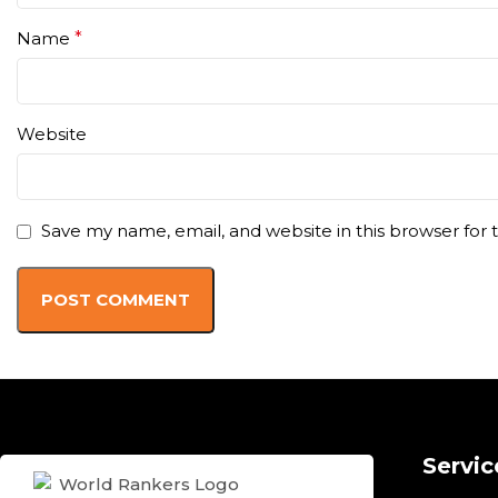
Name
*
Website
Save my name, email, and website in this browser for
Servic