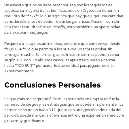
Un aspecto que no se debe pasar por alto son los requisitos de
apuesta. La mayoría de las bonificaciones en CryptoLeo tienen un
requisito de **37x**, lo que significa que hay que jugar una cantidad
considerable antes de poder retirar las ganancias. Para mí, cumplir
con estos requisitos fue un desafío, pero también una oportunidad
para explorar más juegos.
Respecto a las apuestas mínimas, encontré que comienzan desde
**0,10 EUR**, lo que permite a los nuevos jugadores probar sin
arriesgar mucho. Sin embargo, los límites máximos pueden variar
según el juego. En algunos casos, las apuestas pueden alcanzar
hasta **100 EUR** por tirada, lo que es ideal para jugadores más
experimentados.
Conclusiones Personales
Lo que más me sorprendió de mi experiencia en CryptoLeo fue la
variedad de juegos y las estrategias que se pueden implementar. La
combinación de un buen RTP, junto con una gestión adecuada del
bankroll, puede marcar la diferencia entre una experiencia mediocre
y una muy gratificante.