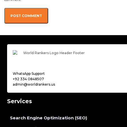
WhatsApp Support
+92 334 0848507
admin@worldrankers.us
Services
Search Engine Optimization (SEO)