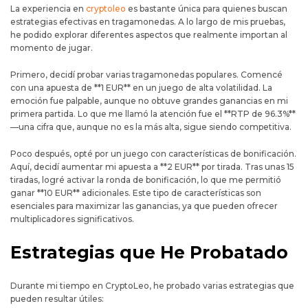
La experiencia en
cryptoleo
es bastante única para quienes buscan
estrategias efectivas en tragamonedas. A lo largo de mis pruebas,
he podido explorar diferentes aspectos que realmente importan al
momento de jugar.
Primero, decidí probar varias tragamonedas populares. Comencé
con una apuesta de **1 EUR** en un juego de alta volatilidad. La
emoción fue palpable, aunque no obtuve grandes ganancias en mi
primera partida. Lo que me llamó la atención fue el **RTP de 96.3%**
—una cifra que, aunque no es la más alta, sigue siendo competitiva.
Poco después, opté por un juego con características de bonificación.
Aquí, decidí aumentar mi apuesta a **2 EUR** por tirada. Tras unas 15
tiradas, logré activar la ronda de bonificación, lo que me permitió
ganar **10 EUR** adicionales. Este tipo de características son
esenciales para maximizar las ganancias, ya que pueden ofrecer
multiplicadores significativos.
Estrategias que He Probatado
Durante mi tiempo en CryptoLeo, he probado varias estrategias que
pueden resultar útiles: