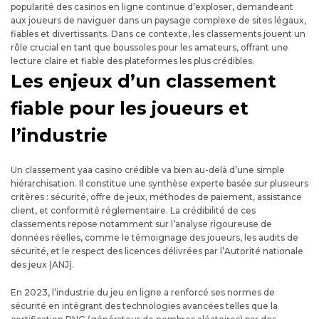
popularité des casinos en ligne continue d’exploser, demandeant
aux joueurs de naviguer dans un paysage complexe de sites légaux,
fiables et divertissants. Dans ce contexte, les classements jouent un
rôle crucial en tant que boussoles pour les amateurs, offrant une
lecture claire et fiable des plateformes les plus crédibles.
Les enjeux d’un classement
fiable pour les joueurs et
l’industrie
Un
classement yaa casino
crédible va bien au-delà d’une simple
hiérarchisation. Il constitue une synthèse experte basée sur plusieurs
critères : sécurité, offre de jeux, méthodes de paiement, assistance
client, et conformité réglementaire. La crédibilité de ces
classements repose notamment sur l’analyse rigoureuse de
données réelles, comme le témoignage des joueurs, les audits de
sécurité, et le respect des licences délivrées par l’Autorité nationale
des jeux (ANJ).
En 2023, l’industrie du jeu en ligne a renforcé ses normes de
sécurité en intégrant des technologies avancées telles que la