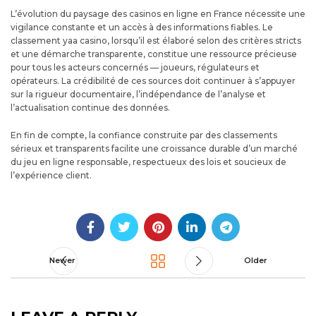
L’évolution du paysage des casinos en ligne en France nécessite une
vigilance constante et un accès à des informations fiables. Le
classement yaa casino
, lorsqu’il est élaboré selon des critères stricts
et une démarche transparente, constitue une ressource précieuse
pour tous les acteurs concernés — joueurs, régulateurs et
opérateurs. La crédibilité de ces sources doit continuer à s’appuyer
sur la rigueur documentaire, l’indépendance de l’analyse et
l’actualisation continue des données.
En fin de compte, la confiance construite par des classements
sérieux et transparents facilite une croissance durable d’un marché
du jeu en ligne responsable, respectueux des lois et soucieux de
l’expérience client.
Newer
Older