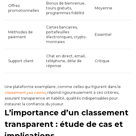
Bonus de bienvenue,
Offres
tours gratuits,
Moyenne
promotionnelles
programmes fidélité
Cartes bancaires,
Méthodes de
portefeuilles
Essentiel
paiement
électroniques, crypto-
monnaies
Chat en direct, email,
Support client
téléphone, délai de
Critique
réponse
Une plateforme exemplaire, comme celles qui figurent dans le
classement yaa casino
, répond rigoureusement à ces critères,
assurant transparence et fiabilité, qualités indispensables pour
instaurer la confiance du joueur.
L’importance d’un classement
transparent : étude de cas et
implications