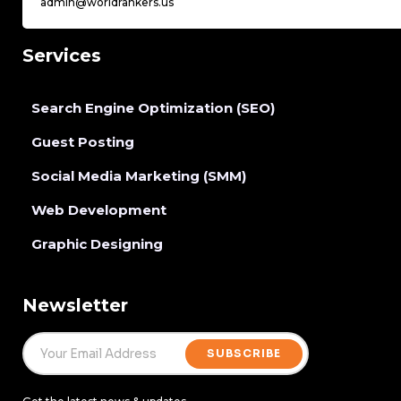
admin@worldrankers.us
Services
Search Engine Optimization (SEO)
Guest Posting
Social Media Marketing (SMM)
Web Development
Graphic Designing
Newsletter
SUBSCRIBE