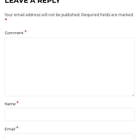
LEAVE A REPLY
Your email address will not be published.
Required fields are marked
*
*
Comment
*
Name
*
Email