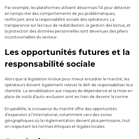
Par exemple, les plateformes utilisent désormais l’IA pour détecter
en temps réel des comportements de jeu problématiques,
renforçant ainsi la responsabilité sociale des opérateurs. La
transparence sur les taux de redistribution, la gestion des bonus, et
la protection des données personnelles sont devenues des piliers
incontournables du secteur.
Les opportunités futures et la
responsabilité sociale
Alors que la législation évolue pour mieux encadrer le marché, les
opérateurs doivent également relever le défi de responsabiliser leur
clientèle. La sensibilisation aux risques de dépendance et la mise en
place de outils d’auto-exclusion sont en train de devenir la norme.
En parallèle, la croissance du marché offre des opportunités
d’expansion à l’international, notamment vers des zones
géographiques où la réglementation devient plus permissive, tout
en respectant les normes éthiques et légales locales.