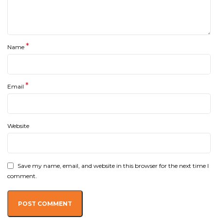
*
Name
*
Email
Website
Save my name, email, and website in this browser for the next time I
comment.