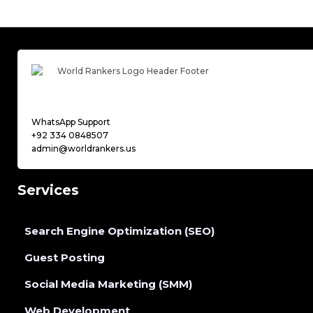
WhatsApp Support
+92 334 0848507
admin@worldrankers.us
Services
Search Engine Optimization (SEO)
Guest Posting
Social Media Marketing (SMM)
Web Development