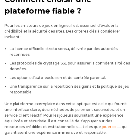
plateforme fiable ?
Pour les amateurs de jeux en ligne, il est essentiel d’évaluer la
crédibilité et la sécurité des sites. Des critères clés à considérer
incluent :
La licence officielle stricto sensu, délivrée par des autorités
reconnues.
Les protocoles de cryptage SSL pour assurer la confidentialité des
données.
Les options d’auto-exclusion et de contrôle parental.
Une transparence sur la répartition des gains et la politique de jeu
responsable.
Une plateforme exemplaire dans cette optique est celle qui fournit
une interface claire, des méthodes de paiement sécurisées, et un
service client réactif. Pour les joueurs souhaitant une expérience
équilibrée et sécurisée, il est conseillé de s’appuyer sur des
ressources crédibles et institutionnelles — telles que
jouer ici
— qui
garantissent une expérience immersive et responsable.