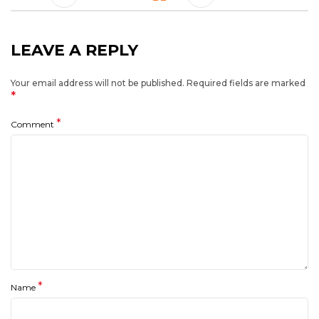
LEAVE A REPLY
Your email address will not be published.
Required fields are marked
*
*
Comment
*
Name