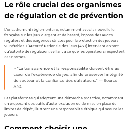
Le rôle crucial des organismes
de régulation et de prévention
L’encadrement réglementaire, notamment avec la nouvelle loi
française sur les jeux d’argent et de hasard, impose des audits
réguliers et des exigences strictes pour la protection des joueurs
vulnérables. L’Autorité Nationale des Jeux (ANJ) intervient en tant
qu’autorité de régulation, veillant à ce que les opérateurs respectent
ces normes.
> “La transparence et la responsabilité doivent être au
cœur de l’expérience de jeu, afin de préserver l’intégrité
du secteur et la confiance des utilisateurs.” — Source :
ANJ.
Les plateformes qui adoptent une démarche proactive, notamment
en proposant des outils d’auto-exclusion ou de mise en place de
limites de dépôt, illustrent une responsabilité éthique qui rassure les
joueurs.
Comment choisir une