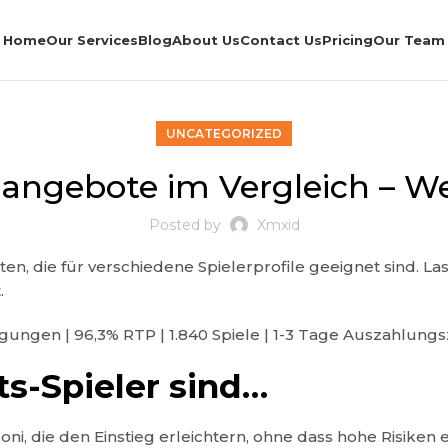
Home
Our Services
Blog
About Us
Contact Us
Pricing
Our Team
UNCATEGORIZED
angebote im Vergleich – Wel
Posted by
Xmxid
en, die für verschiedene Spielerprofile geeignet sind. L
.
ungen | 96,3% RTP | 1.840 Spiele | 1-3 Tage Auszahlungs
s-Spieler sind…
oni, die den Einstieg erleichtern, ohne dass hohe Risike