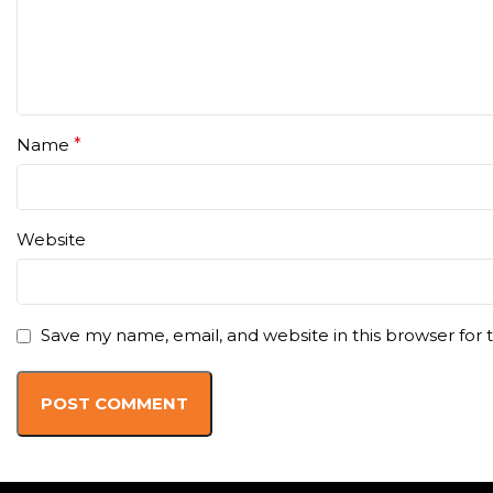
Name
*
Website
Save my name, email, and website in this browser for