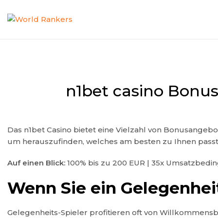
n1bet casino Bonus
Das n1bet Casino bietet eine Vielzahl von Bonusangebot
um herauszufinden, welches am besten zu Ihnen passt
Auf einen Blick:
100% bis zu 200 EUR | 35x Umsatzbeding
Wenn Sie ein Gelegenheit
Gelegenheits-Spieler profitieren oft von Willkommensb