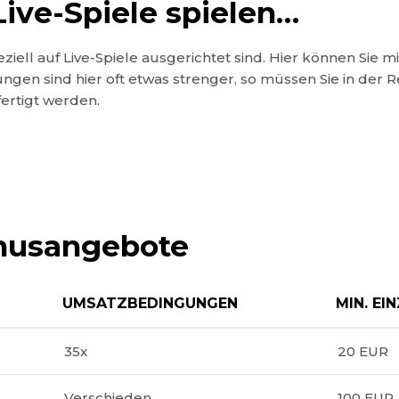
ive-Spiele spielen…
peziell auf Live-Spiele ausgerichtet sind. Hier können Sie
ngen sind hier oft etwas strenger, so müssen Sie in de
fertigt werden.
onusangebote
UMSATZBEDINGUNGEN
MIN. EI
35x
20 EUR
Verschieden
100 EUR