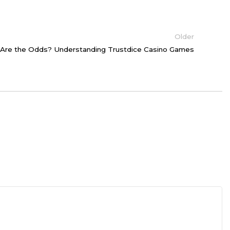
Older
Are the Odds? Understanding Trustdice Casino Games