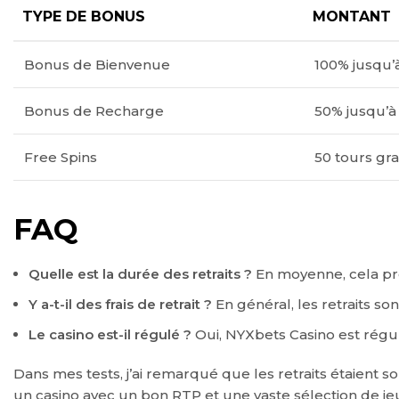
TYPE DE BONUS
MONTANT
Bonus de Bienvenue
100% jusqu’
Bonus de Recharge
50% jusqu’à
Free Spins
50 tours gra
FAQ
Quelle est la durée des retraits ?
En moyenne, cela pre
Y a-t-il des frais de retrait ?
En général, les retraits son
Le casino est-il régulé ?
Oui, NYXbets Casino est régulé
Dans mes tests, j’ai remarqué que les retraits étaient s
un casino avec un bon RTP et une vaste sélection de jeux