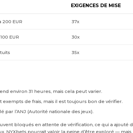
EXIGENCES DE MISE
à 200 EUR
37x
 100 EUR
30x
tuits
35x
nd environ 31 heures, mais cela peut varier.
t exempts de frais, mais il est toujours bon de vérifier.
 par l’ANJ (Autorité nationale des jeux).
ouvent bloqués en attente de vérification, ce qui a ajouté
, NYXbets pourrait valoir la peine d’être exploré — mais li