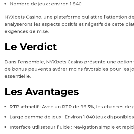
Nombre de jeux : environ 1 840
NYXbets Casino, une plateforme qui attire l’attention d
analyserons les aspects positifs et négatifs de cette pl
exigences de mise.
Le Verdict
Dans l’ensemble, NYXbets Casino présente une option v
de bonus peuvent s’avérer moins favorables pour les jou
essentielle.
Les Avantages
RTP attractif
: Avec un RTP de 96,3%, les chances de 
Large gamme de jeux : Environ 1 840 jeux disponibles,
Interface utilisateur fluide : Navigation simple et rapi