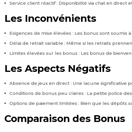
Service client réactif : Disponibilité via chat en direct e
Les Inconvénients
Exigences de mise élevées : Les bonus sont soumis à
Délai de retrait variable : Même si les retraits prenne
Limites élevées sur les bonus : Les bonus de bienvenu
Les Aspects Négatifs
Absence de jeux en direct : Une lacune significative 
Conditions de bonus peu claires : La petite police d
Options de paiement limitées : Bien que les dépôts soie
Comparaison des Bonus