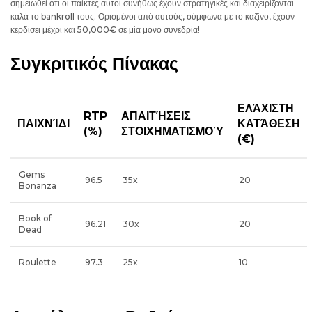
σημειωθεί ότι οι παίκτες αυτοί συνήθως έχουν στρατηγικές και διαχειρίζονται
καλά το bankroll τους. Ορισμένοι από αυτούς, σύμφωνα με το καζίνο, έχουν
κερδίσει μέχρι και 50,000€ σε μία μόνο συνεδρία!
Συγκριτικός Πίνακας
ΕΛΆΧΙΣΤΗ
RTP
ΑΠΑΙΤΉΣΕΙΣ
ΠΑΙΧΝΊΔΙ
ΚΑΤΆΘΕΣΗ
(%)
ΣΤΟΙΧΗΜΑΤΙΣΜΟΎ
(€)
Gems
96.5
35x
20
Bonanza
Book of
96.21
30x
20
Dead
Roulette
97.3
25x
10