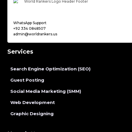
WhatsApp Support
+92 334 0848507
admin@worldrankers.us
Services
Search Engine Optimization (SEO)
Guest Posting
Social Media Marketing (SMM)
Web Development
Graphic Designing