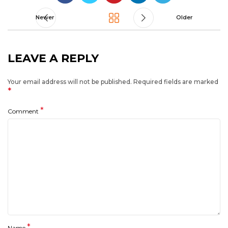
Newer
Older
LEAVE A REPLY
Your email address will not be published.
Required fields are marked
*
*
Comment
*
Name