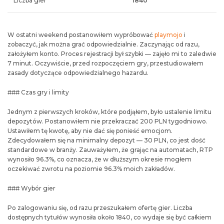
Liczba gier
1840
W ostatni weekend postanowiłem wypróbować
playmojo
i
zobaczyć, jak można grać odpowiedzialnie. Zaczynając od razu,
założyłem konto. Proces rejestracji był szybki — zajęło mi to zaledwie
7 minut. Oczywiście, przed rozpoczęciem gry, przestudiowałem
zasady dotyczące odpowiedzialnego hazardu.
### Czas gry i limity
Jednym z pierwszych kroków, które podjąłem, było ustalenie limitu
depozytów. Postanowiłem nie przekraczać 200 PLN tygodniowo.
Ustawiłem tę kwotę, aby nie dać się ponieść emocjom.
Zdecydowałem się na minimalny depozyt — 30 PLN, co jest dość
standardowe w branży. Zauważyłem, że grając na automatach, RTP
wynosiło 96.3%, co oznacza, że w dłuższym okresie mogłem
oczekiwać zwrotu na poziomie 96.3% moich zakładów.
### Wybór gier
Po zalogowaniu się, od razu przeszukałem ofertę gier. Liczba
dostępnych tytułów wynosiła około 1840, co wydaje się być całkiem