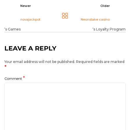
Newer
Older
novajackpot
Neonstake casino
‘s Games
‘s Loyalty Program
LEAVE A REPLY
Your email address will not be published.
Required fields are marked
*
*
Comment