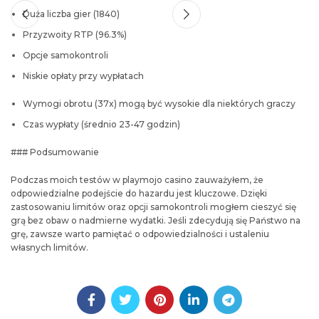
Duża liczba gier (1840)
Przyzwoity RTP (96.3%)
Opcje samokontroli
Niskie opłaty przy wypłatach
Wymogi obrotu (37x) mogą być wysokie dla niektórych graczy
Czas wypłaty (średnio 23-47 godzin)
### Podsumowanie
Podczas moich testów w playmojo casino zauważyłem, że
odpowiedzialne podejście do hazardu jest kluczowe. Dzięki
zastosowaniu limitów oraz opcji samokontroli mogłem cieszyć się
grą bez obaw o nadmierne wydatki. Jeśli zdecydują się Państwo na
grę, zawsze warto pamiętać o odpowiedzialności i ustaleniu
własnych limitów.