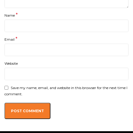
*
Name
*
Email
Website
Save my name, email, and website in this browser for the next time I
comment.