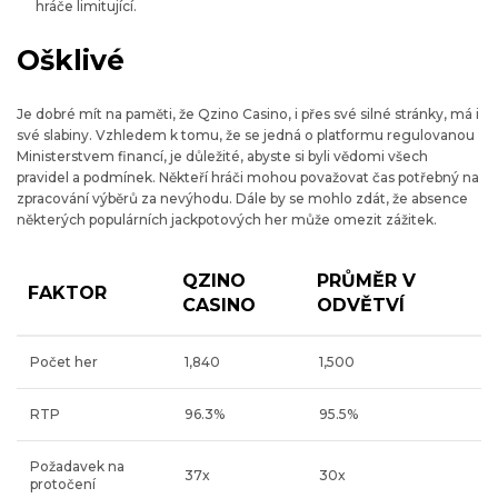
hráče limitující.
Ošklivé
Je dobré mít na paměti, že Qzino Casino, i přes své silné stránky, má i
své slabiny. Vzhledem k tomu, že se jedná o platformu regulovanou
Ministerstvem financí, je důležité, abyste si byli vědomi všech
pravidel a podmínek. Někteří hráči mohou považovat čas potřebný na
zpracování výběrů za nevýhodu. Dále by se mohlo zdát, že absence
některých populárních jackpotových her může omezit zážitek.
QZINO
PRŮMĚR V
FAKTOR
CASINO
ODVĚTVÍ
Počet her
1,840
1,500
RTP
96.3%
95.5%
Požadavek na
37x
30x
protočení