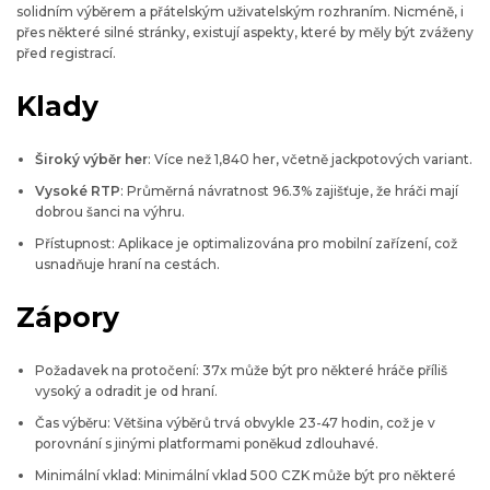
solidním výběrem a přátelským uživatelským rozhraním. Nicméně, i
přes některé silné stránky, existují aspekty, které by měly být zváženy
před registrací.
Klady
Široký výběr her
: Více než 1,840 her, včetně jackpotových variant.
Vysoké RTP
: Průměrná návratnost 96.3% zajišťuje, že hráči mají
dobrou šanci na výhru.
Přístupnost: Aplikace je optimalizována pro mobilní zařízení, což
usnadňuje hraní na cestách.
Zápory
Požadavek na protočení: 37x může být pro některé hráče příliš
vysoký a odradit je od hraní.
Čas výběru: Většina výběrů trvá obvykle 23-47 hodin, což je v
porovnání s jinými platformami poněkud zdlouhavé.
Minimální vklad: Minimální vklad 500 CZK může být pro některé