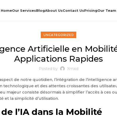
Home
Our Services
Blog
About Us
Contact Us
Pricing
Our Team
UNCATEGORIZED
igence Artificielle en Mobilit
Applications Rapides
Posted by
Xmxid
ct de notre quotidien, l’intégration de l’intelligence arti
on technologique et des attentes croissantes des utilisateu
 enjeu majeur consiste désormais à simplifier l’accès à ces
et la simplicité d’utilisation.
 de l’IA dans la Mobilité