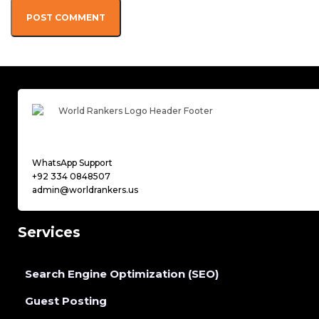
WhatsApp Support
+92 334 0848507
admin@worldrankers.us
Services
Search Engine Optimization (SEO)
Guest Posting