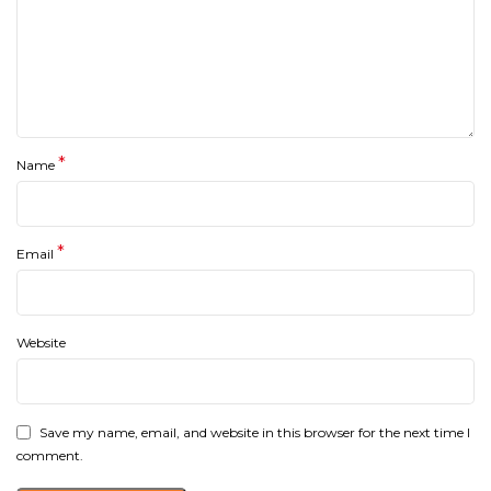
*
Name
*
Email
Website
Save my name, email, and website in this browser for the next time I
comment.