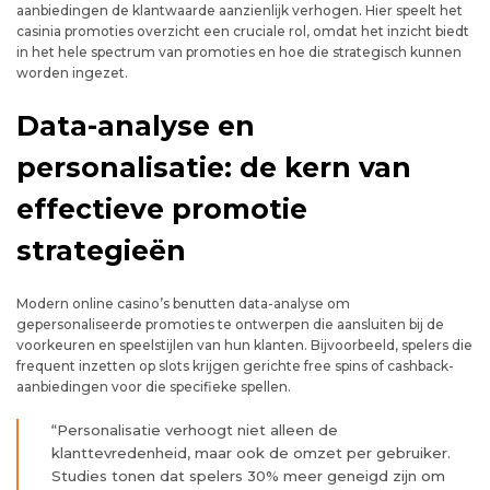
aanbiedingen de klantwaarde aanzienlijk verhogen. Hier speelt het
casinia promoties overzicht een cruciale rol, omdat het inzicht biedt
in het hele spectrum van promoties en hoe die strategisch kunnen
worden ingezet.
Data-analyse en
personalisatie: de kern van
effectieve promotie
strategieën
Modern online casino’s benutten data-analyse om
gepersonaliseerde promoties te ontwerpen die aansluiten bij de
voorkeuren en speelstijlen van hun klanten. Bijvoorbeeld, spelers die
frequent inzetten op slots krijgen gerichte free spins of cashback-
aanbiedingen voor die specifieke spellen.
“Personalisatie verhoogt niet alleen de
klanttevredenheid, maar ook de omzet per gebruiker.
Studies tonen dat spelers 30% meer geneigd zijn om