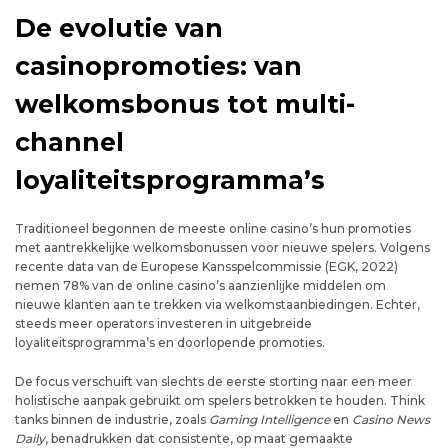
De evolutie van
casinopromoties: van
welkomsbonus tot multi-
channel
loyaliteitsprogramma’s
Traditioneel begonnen de meeste online casino’s hun promoties
met aantrekkelijke welkomsbonussen voor nieuwe spelers. Volgens
recente data van de Europese Kansspelcommissie (EGK, 2022)
nemen 78% van de online casino’s aanzienlijke middelen om
nieuwe klanten aan te trekken via welkomstaanbiedingen. Echter,
steeds meer operators investeren in uitgebreide
loyaliteitsprogramma’s en doorlopende promoties.
De focus verschuift van slechts de eerste storting naar een meer
holistische aanpak gebruikt om spelers betrokken te houden. Think
tanks binnen de industrie, zoals
Gaming Intelligence
en
Casino News
Daily
, benadrukken dat consistente, op maat gemaakte