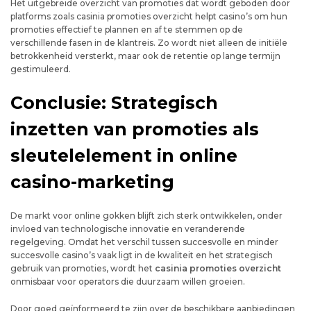
Het uitgebreide overzicht van promoties dat wordt geboden door
platforms zoals casinia promoties overzicht helpt casino’s om hun
promoties effectief te plannen en af te stemmen op de
verschillende fasen in de klantreis. Zo wordt niet alleen de initiële
betrokkenheid versterkt, maar ook de retentie op lange termijn
gestimuleerd.
Conclusie: Strategisch
inzetten van promoties als
sleutelelement in online
casino-marketing
De markt voor online gokken blijft zich sterk ontwikkelen, onder
invloed van technologische innovatie en veranderende
regelgeving. Omdat het verschil tussen succesvolle en minder
succesvolle casino’s vaak ligt in de kwaliteit en het strategisch
gebruik van promoties, wordt het
casinia promoties overzicht
onmisbaar voor operators die duurzaam willen groeien.
Door goed geïnformeerd te zijn over de beschikbare aanbiedingen