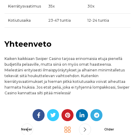
Kierrätysvaatimus
35x
30x
Kotiutusaika
23-47 tuntia
12-24 tuntia
Yhteenveto
Kaiken kaikkiaan Swiper Casino tarjoaa erinomaisia etuja pienellä
budjetilla pelaaville, mutta siinä on myös omat haasteensa.
Mielestäni erityisesti ilmaispyöräytykset ja alhainen minimitalletus
tekevät siitä houkuttelevan vaihtoehdon. Kuitenkin
kierrätysvaatimukset ja hieman pitkä kotiutusaika voivat aiheuttaa
harmaita hiuksia. Jos etsit peliä, joka ei tyhjennä lompakkoasi, Swiper
Casino kannattaa silti pitää mielessä!
Newer
Older