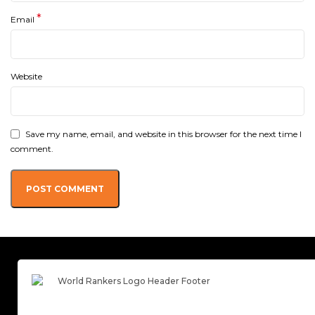
*
Email
Website
Save my name, email, and website in this browser for the next time I
comment.