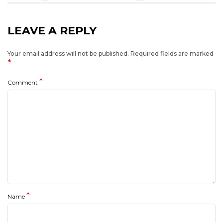
LEAVE A REPLY
Your email address will not be published.
Required fields are marked
*
*
Comment
*
Name