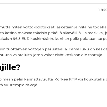
1,84
mutta miten voitto-odotukset lasketaan ja mitä ne todella 
kasino maksaa takaisin pitkällä aikavälillä. Esimerkiksi, jo
akaisin 96.3 EUR keskimäärin, kunhan peliä pelataan tarpe
lin tuottamien voittojen perusteella. Tämä luku on keski
 suuria vaihteluita, joten voitot eivät koskaan ole taattuja.
jille?
rvioimaan pelin kannattavuutta. Korkea RTP voi houkutella 
ä suurempia riskejä.