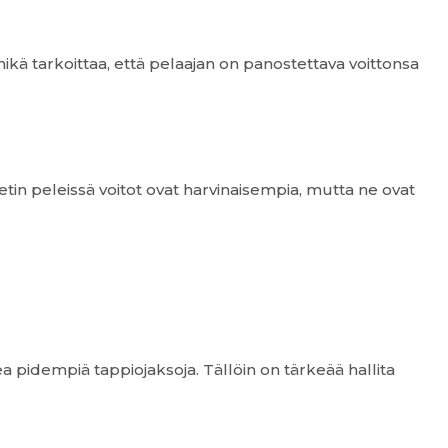
ä tarkoittaa, että pelaajan on panostettava voittonsa
iteetin peleissä voitot ovat harvinaisempia, mutta ne ovat
ea pidempiä tappiojaksoja. Tällöin on tärkeää hallita