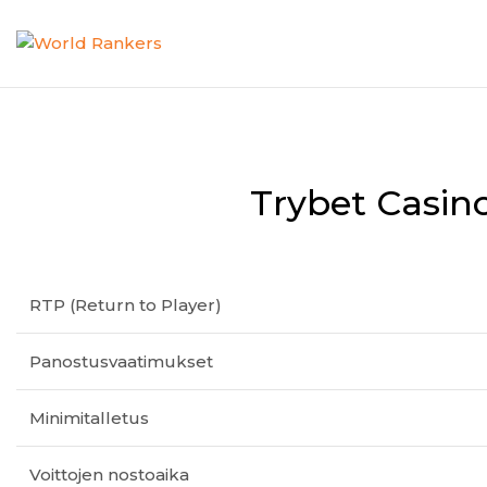
Trybet Casin
RTP (Return to Player)
Panostusvaatimukset
Minimitalletus
Voittojen nostoaika