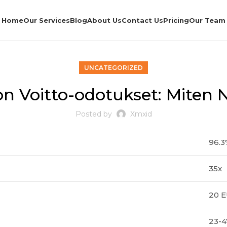
Home
Our Services
Blog
About Us
Contact Us
Pricing
Our Team
UNCATEGORIZED
on Voitto-odotukset: Miten 
Posted by
Xmxid
96.3
35x
20 
23-4