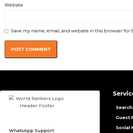
Website
Save my name, email, and website in this browser for
Servic
Search
Guest 
Social
WhatsApp Support