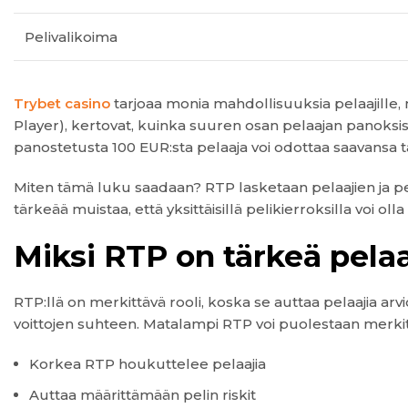
Pelivalikoima
Trybet casino
tarjoaa monia mahdollisuuksia pelaajille, 
Player), kertovat, kuinka suuren osan pelaajan panoksista 
panostetusta 100 EUR:sta pelaaja voi odottaa saavansa t
Miten tämä luku saadaan? RTP lasketaan pelaajien ja pe
tärkeää muistaa, että yksittäisillä pelikierroksilla voi olla
Miksi RTP on tärkeä pelaa
RTP:llä on merkittävä rooli, koska se auttaa pelaajia a
voittojen suhteen. Matalampi RTP voi puolestaan merkit
Korkea RTP houkuttelee pelaajia
Auttaa määrittämään pelin riskit