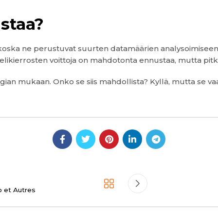
staa?
 koska ne perustuvat suurten datamäärien analysoimiseen. K
en pelikierrosten voittoja on mahdotonta ennustaa, mutta pi
egian mukaan. Onko se siis mahdollista? Kyllä, mutta se vaat
o et Autres