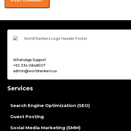
WhatsApp Support
+92 334 0848507
admin@worldrankers.us
Services
Search Engine Optimization (SEO)
Guest Posting
Social Media Marketing (SMM)