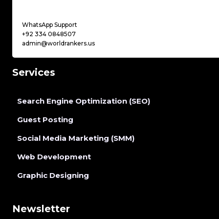
WhatsApp Support
+92 334 0848507
admin@worldrankers.us
Services
Search Engine Optimization (SEO)
Guest Posting
Social Media Marketing (SMM)
Web Development
Graphic Designing
Newsletter