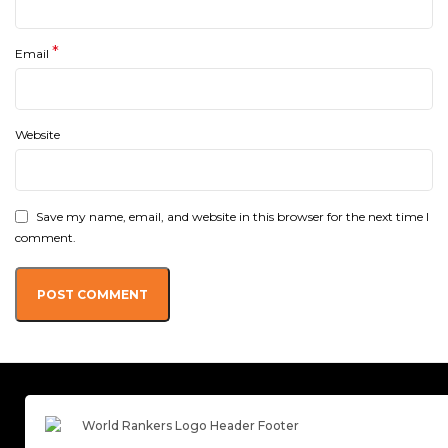
*
Email
Website
Save my name, email, and website in this browser for the next time I
comment.