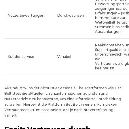
Bewertungsportal
zeigen gemischte
Erfahrungen – posi
Nutzerbewertungen
Durchwachsen
Kommentare zur
Wettvielfalt, kritisc
Stimmen hinsichtli
Auszahlungen.
Reaktionszeiten u
Supportqualität sin
unterschiedlich, w
Kundenservice
Variabel
die
Vertrauenswürdigk
beeinflusst.
Aus Industry-Insider-Sicht ist es essenziell, bei Plattformen wie Bet
Bolt stets die aktuellen Lizenzinformationen zu prüfen und
Nutzerberichte zu beobachten, um eine informierte Entscheidung
zu treffen. Hierbei ist die Plattform Bet Bolt in einem komplexen
Vertrauensspektrum positioniert, das je nach Nutzererfahrung
variiert.