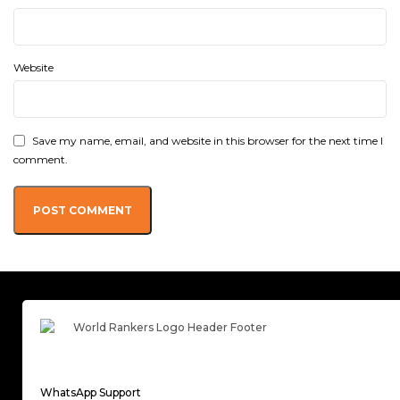
Website
Save my name, email, and website in this browser for the next time I
comment.
WhatsApp Support