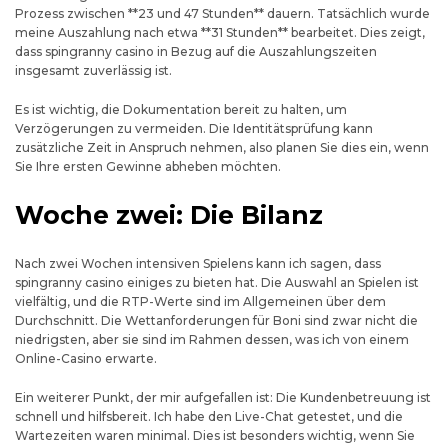
Prozess zwischen **23 und 47 Stunden** dauern. Tatsächlich wurde
meine Auszahlung nach etwa **31 Stunden** bearbeitet. Dies zeigt,
dass spingranny casino in Bezug auf die Auszahlungszeiten
insgesamt zuverlässig ist.
Es ist wichtig, die Dokumentation bereit zu halten, um
Verzögerungen zu vermeiden. Die Identitätsprüfung kann
zusätzliche Zeit in Anspruch nehmen, also planen Sie dies ein, wenn
Sie Ihre ersten Gewinne abheben möchten.
Woche zwei: Die Bilanz
Nach zwei Wochen intensiven Spielens kann ich sagen, dass
spingranny casino einiges zu bieten hat. Die Auswahl an Spielen ist
vielfältig, und die RTP-Werte sind im Allgemeinen über dem
Durchschnitt. Die Wettanforderungen für Boni sind zwar nicht die
niedrigsten, aber sie sind im Rahmen dessen, was ich von einem
Online-Casino erwarte.
Ein weiterer Punkt, der mir aufgefallen ist: Die Kundenbetreuung ist
schnell und hilfsbereit. Ich habe den Live-Chat getestet, und die
Wartezeiten waren minimal. Dies ist besonders wichtig, wenn Sie