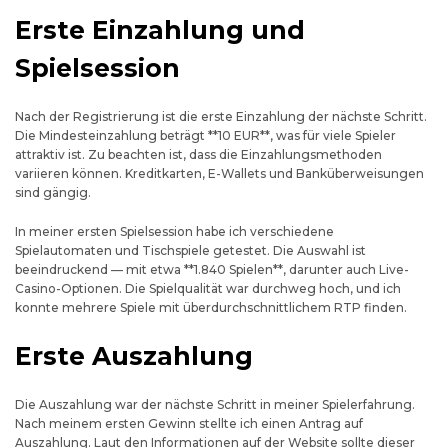
Erste Einzahlung und
Spielsession
Nach der Registrierung ist die erste Einzahlung der nächste Schritt.
Die Mindesteinzahlung beträgt **10 EUR**, was für viele Spieler
attraktiv ist. Zu beachten ist, dass die Einzahlungsmethoden
variieren können. Kreditkarten, E-Wallets und Banküberweisungen
sind gängig.
In meiner ersten Spielsession habe ich verschiedene
Spielautomaten und Tischspiele getestet. Die Auswahl ist
beeindruckend — mit etwa **1.840 Spielen**, darunter auch Live-
Casino-Optionen. Die Spielqualität war durchweg hoch, und ich
konnte mehrere Spiele mit überdurchschnittlichem RTP finden.
Erste Auszahlung
Die Auszahlung war der nächste Schritt in meiner Spielerfahrung.
Nach meinem ersten Gewinn stellte ich einen Antrag auf
Auszahlung. Laut den Informationen auf der Website sollte dieser