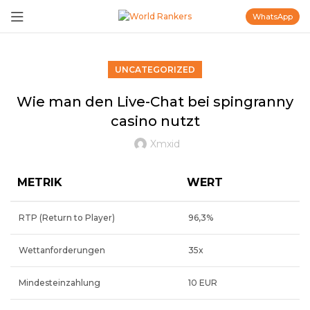
WhatsApp
UNCATEGORIZED
Wie man den Live-Chat bei spingranny
casino nutzt
Xmxid
METRIK
WERT
RTP (Return to Player)
96,3%
Wettanforderungen
35x
Mindesteinzahlung
10 EUR