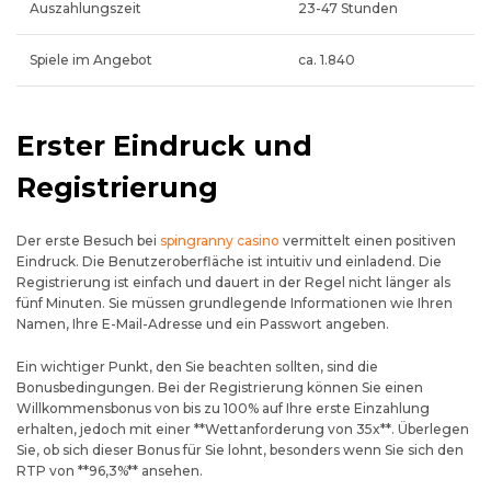
Auszahlungszeit
23-47 Stunden
Spiele im Angebot
ca. 1.840
Erster Eindruck und
Registrierung
Der erste Besuch bei
spingranny casino
vermittelt einen positiven
Eindruck. Die Benutzeroberfläche ist intuitiv und einladend. Die
Registrierung ist einfach und dauert in der Regel nicht länger als
fünf Minuten. Sie müssen grundlegende Informationen wie Ihren
Namen, Ihre E-Mail-Adresse und ein Passwort angeben.
Ein wichtiger Punkt, den Sie beachten sollten, sind die
Bonusbedingungen. Bei der Registrierung können Sie einen
Willkommensbonus von bis zu 100% auf Ihre erste Einzahlung
erhalten, jedoch mit einer **Wettanforderung von 35x**. Überlegen
Sie, ob sich dieser Bonus für Sie lohnt, besonders wenn Sie sich den
RTP von **96,3%** ansehen.