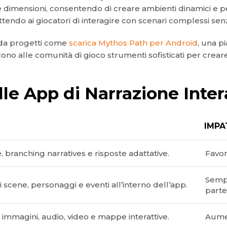
 dimensioni, consentendo di creare ambienti dinamici e per
o ai giocatori di interagire con scenari complessi senza l
 da progetti come
scarica Mythos Path per Android
, una p
cono alle comunità di gioco strumenti sofisticati per crea
lle App di Narrazione Inte
IMPA
, branching narratives e risposte adattative.
Favor
Sempl
i scene, personaggi e eventi all’interno dell’app.
parte
 immagini, audio, video e mappe interattive.
Aumen