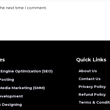
 the next time I comment.
es
Quick Links
About Us
 Engine Optimization (SEO)
Contact Us
Posting
Privacy Policy
 Media Marketing (SMM)
Refund Policy
evelopment
Terms & Condit
c Designing