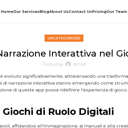
Home
Our Services
Blog
About Us
Contact Us
Pricing
Our Team
UNCATEGORIZED
 Narrazione Interattiva nel 
Posted by
Xmxid
si è evoluto significativamente, attraversando una trasform
oni di narrazione interattiva stanno emergendo come strumen
razione di queste app possa ridefinire l’esperienza di gioco
 Giochi di Ruolo Digitali
avoli, affidandosi all’immaginazione, ai manuali e alla creati