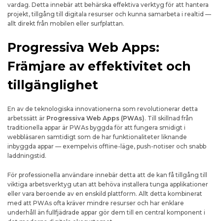
vardag. Detta innebär att behärska effektiva verktyg för att hantera
projekt, tillgång till digitala resurser och kunna samarbeta i realtid —
allt direkt från mobilen eller surfplattan.
Progressiva Web Apps:
Främjare av effektivitet och
tillgänglighet
En av de teknologiska innovationerna som revolutionerar detta
arbetssätt är
Progressiva Web Apps (PWAs)
. Till skillnad från
traditionella appar är PWAs byggda för att fungera smidigt i
webbläsaren samtidigt som de har funktionaliteter liknande
inbyggda appar — exempelvis offline-läge, push-notiser och snabb
laddningstid.
För professionella användare innebär detta att de kan få tillgång till
viktiga arbetsverktyg utan att behöva installera tunga applikationer
eller vara beroende av en enskild plattform. Allt detta kombinerat
med att PWAs ofta kräver mindre resurser och har enklare
underhåll än fullfjädrade appar gör dem till en central komponent i